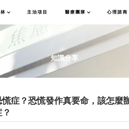
森林
主治項目
醫療團隊
心理諮商
知識分享
恐慌症？恐慌發作真要命，該怎麼
症？